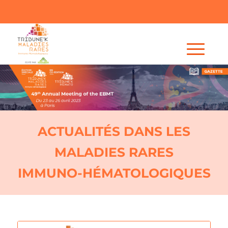
ACTUALITÉS DANS LES
MALADIES RARES
IMMUNO‑HÉMATOLOGIQUES​